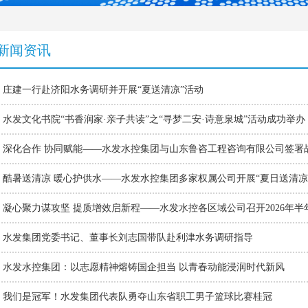
新闻资讯
庄建一行赴济阳水务调研并开展“夏送清凉”活动
水发文化书院“书香润家·亲子共读”之“寻梦二安·诗意泉城”活动成功举办
深化合作 协同赋能——水发水控集团与山东鲁咨工程咨询有限公司签署
酷暑送清凉 暖心护供水——水发水控集团多家权属公司开展“夏日送清凉
凝心聚力谋攻坚 提质增效启新程——水发水控各区域公司召开2026年
水发集团党委书记、董事长刘志国带队赴利津水务调研指导
水发水控集团：以志愿精神熔铸国企担当 以青春动能浸润时代新风
我们是冠军！水发集团代表队勇夺山东省职工男子篮球比赛桂冠