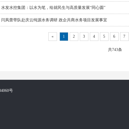
水发水控集团：以水为笔，绘就民生与高质量发展“同心圆”
闫凤蕾带队赴庆云纯源水务调研 政企共商水务项目发展事宜
«
1
2
3
4
5
6
7
共743条
34060号