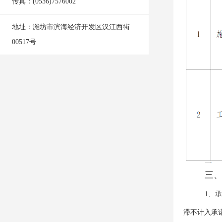
传真：(0536)7576002
地址：
潍坊市滨海经济开发区汉江西街
00517号
三
1、
滞不计入承