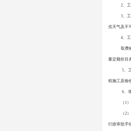
2、
3、
劣天气及不
4、
取费
量定额价目表
5、
程施工及验收
6、
（1
（2
行政审批手