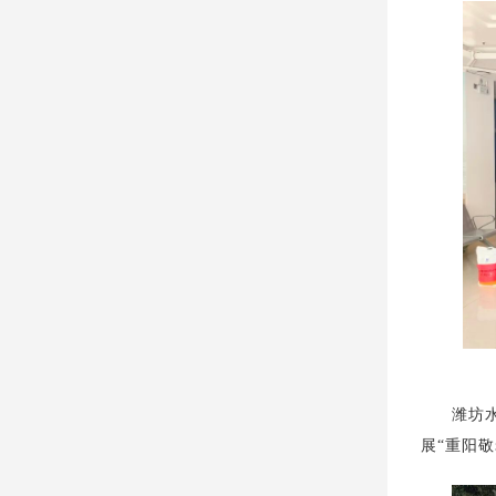
潍坊
展“重阳