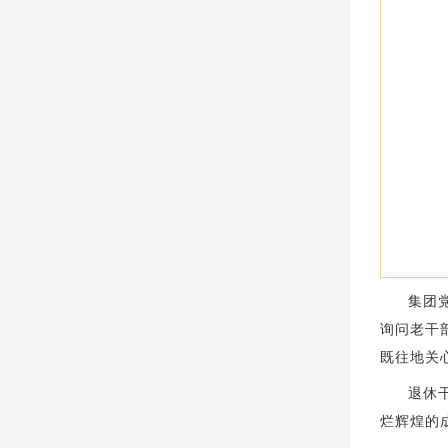
集团
询问老干
既往地关
退休
烂辉煌的