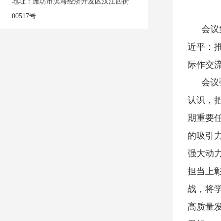
地址：
潍坊市滨海经济开发区汉江西街
00517号
会议
近平：
际作交
会议
认识，
期重要
的吸引
强大动
担当上
战，将
高质量